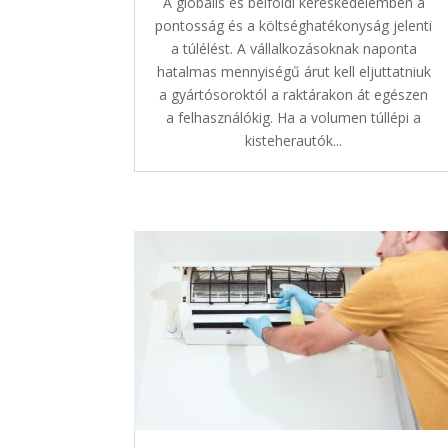
A globális és belföldi kereskedelemben a
pontosság és a költséghatékonyság jelenti
a túlélést. A vállalkozásoknak naponta
hatalmas mennyiségű árut kell eljuttatniuk
a gyártósoroktól a raktárakon át egészen
a felhasználókig. Ha a volumen túllépi a
kisteherautók...