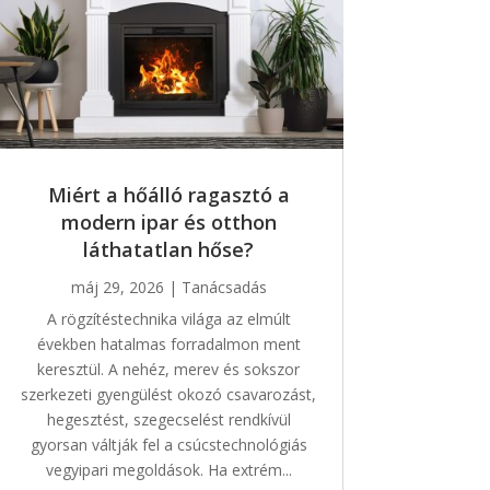
Miért a hőálló ragasztó a
modern ipar és otthon
láthatatlan hőse?
máj 29, 2026
|
Tanácsadás
A rögzítéstechnika világa az elmúlt
években hatalmas forradalmon ment
keresztül. A nehéz, merev és sokszor
szerkezeti gyengülést okozó csavarozást,
hegesztést, szegecselést rendkívül
gyorsan váltják fel a csúcstechnológiás
vegyipari megoldások. Ha extrém...