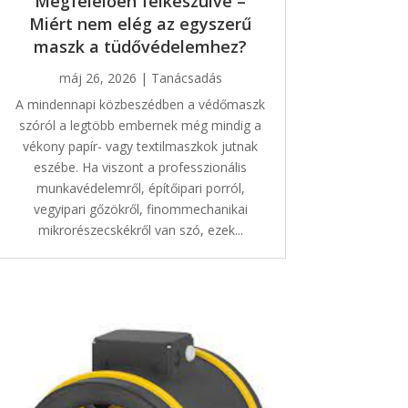
Megfelelően felkészülve –
Miért nem elég az egyszerű
maszk a tüdővédelemhez?
máj 26, 2026
|
Tanácsadás
A mindennapi közbeszédben a védőmaszk
szóról a legtöbb embernek még mindig a
vékony papír- vagy textilmaszkok jutnak
eszébe. Ha viszont a professzionális
munkavédelemről, építőipari porról,
vegyipari gőzökről, finommechanikai
mikrorészecskékről van szó, ezek...