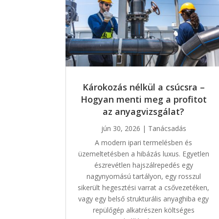
Károkozás nélkül a csúcsra –
Hogyan menti meg a profitot
az anyagvizsgálat?
jún 30, 2026
|
Tanácsadás
A modern ipari termelésben és
üzemeltetésben a hibázás luxus. Egyetlen
észrevétlen hajszálrepedés egy
nagynyomású tartályon, egy rosszul
sikerült hegesztési varrat a csővezetéken,
vagy egy belső strukturális anyaghiba egy
repülőgép alkatrészen költséges