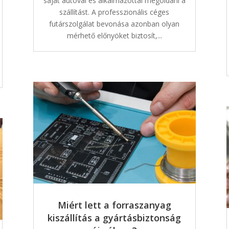
saját autóval és alkalmazottal megoldani a
szállítást. A professzionális céges
futárszolgálat bevonása azonban olyan
mérhető előnyöket biztosít,...
Miért lett a forraszanyag
kiszállítás a gyártásbiztonság