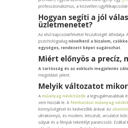
professzionalizmus, a közvetlen ügyfélkapcsola
Hogyan segíti a jól vál
üzletmenetet?
Az első kapcsolatfelvétel feszültségét áthidalja.
pszichológiailag
növelhető a bizalom, csökke
egységes, rendezett képet sugározhat
.
Miért előnyös a precíz,
A tartósság és az exkluzív megjelenés zál
megoldást jelent.
Melyik változatot miko
A
műanyag névkitűzők
a legrugalmasabbak és
sem húzzák le. A
fémhatású műanyag névki
könnyűségével és kedvezőbb árával. Az
alumín
ultrakönnyű, és modern, letisztult, arculatot köl
súlyuk és a fényük tekintélyt parancsoló. Ezálta