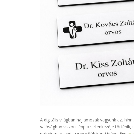
A digitális világban hajlamosak vagyunk azt hinni
valóságban viszont épp az ellenkezője történik, 
prémium, egyedi azonosítók iránti igény. Egy
gra