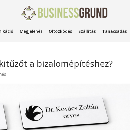
ikáció
Megjelenés
Öltözködés
Szállítás
Tanácsadás
kitűzőt a bizalomépítéshez?
nés