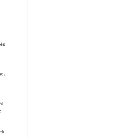
 és
nes
at
g
yek