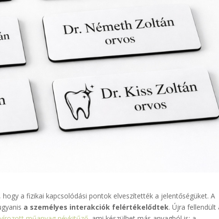
, hogy a fizikai kapcsolódási pontok elveszítették a jelentőségüket. A
ugyanis
a személyes interakciók felértékelődtek
. Újra fellendült
vírozott műanyag névkitűző
, ami készülhet más anyagból is: a