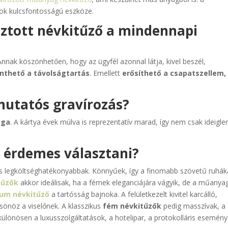
tok kulcsfontosságú eszköze.
asztott névkitűző a mindennapi
 Annak köszönhetően, hogy az ügyfél azonnal látja, kivel beszél,
nthető a távolságtartás
. Emellett
erősíthető a csapatszellem,
 mutatós gravírozás?
oga
. A kártya évek múlva is reprezentatív marad, így nem csak ideigle
r érdemes választani?
 legköltséghatékonyabbak. Könnyűek, így a finomabb szövetű ruhák
tűzők
akkor ideálisak, ha a fémek eleganciájára vágyik, de a műanya
ium névkitűző
a tartósság bajnoka. A felületkezelt kivitel karcálló,
csönöz a viselőnek. A klasszikus
fém névkitűzők
pedig masszívak, a
l különösen a luxusszolgáltatások, a hotelipar, a protokolláris esemén