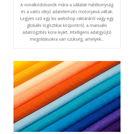
A vonalkódolvasók mára a vállalati hatékonyság
és a valós idejű adatelemzés motorjaivá váltak.
Legyen szó egy kis webshop raktáráról vagy egy
globális logisztikai központról, a manuális
adatrögzítés kora lejárt. Intelligens adatgyűjtő
megoldásokra van szükség, amelyek...