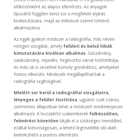
időközönként az alapos ellenőrzés. Az anyagok
típusától függően kerül sor a megfelelő eljárás
kiválasztására, majd az előírások szerint történő
alkalmazásra.
Az egyik gyakori módszer a radiográfia, más néven
röntgen vizsgálat, amely
felületi és belső hibák
kimutatására kiválóan alkalmas
. Gázzárvány,
salakzárvány, repedés, hegesztési varrat kötéshibája,
és más ok is vezethet komoly gondokhoz, amelyeket
fontos elkerülni. Mindezek megállapíthatóak a
radiográfia segítségével.
Mielőtt sor kerül a radiográfiai vizsgálatra,
lényeges a felület tisztítása
, ugyanis csak száraz,
zsírmentes állapotban lehet a módszert eredményesen
alkalmazni. A hozzáértő szakemberek
felkészülten,
felmérést követően
látják el a szükséges teendőket,
ezáltal biztonságosan, a lehető legrövidebb idő alatt
kivitelezhető a pontos ellenőrzés.