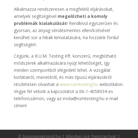
Alkalmazza rendszeresen a megfelelő eljárásokat,
amelyek segítségével
megelőzheti a komoly
problémák kialakulását
! Rendkívül egyszerűen és
gyorsan, az anyag sérülésmentes ellenőrzésével
kerülhet sor a hibák kimutatására, ha hozzánk fordul
segítségért.
Cégünk, a R.U.M. Testing Kft. korszerű, megbízható
módszerek alkalmazására nyújt lehetőséget, így
minden szempontból elégedett lehet. A vizsgálat
korlátairól, menetéről, és más típusú eljárásokról
részletesen olvashat a
www.rumtesting.hu
weboldalon.
Vegye fel velünk a kapcsolatot a 06-1-4058934-es
telefonszámon, vagy az iroda@rumtesting.hu e-mail
címen!
© businessgrund.hu | Minden jog fenntartva! |