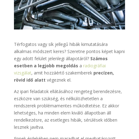
Térfogatos vagy sík jellegű hibák kimutatására
alkalmas módszert keres? Szeretne pontos képet kapni
egy adott felület jelenlegi állapotáról?
Számos
esetben a legjobb megoldás
a
radiográfiai
vizsgálat
, amit hozzáértő szakemberek
precízen,
rövid idő alatt
végeznek el.
Az ipari feladatok ellátásához rengeteg berendezésre,
eszközre van szükség, és nélkülözhetetlen a
rendszerek problémamentes működtetése. Ez akkor
lehetséges, ha minden elem kiváló állapotban áll
rendelkezésre, az esetleges hibák, sérülések időben
lesznek javítva.
Ennek érdekében nem maradhat el meghatározott