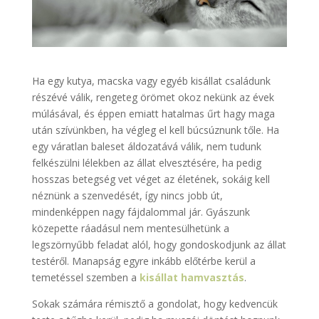
Ha egy kutya, macska vagy egyéb kisállat családunk
részévé válik, rengeteg örömet okoz nekünk az évek
múlásával, és éppen emiatt hatalmas űrt hagy maga
után szívünkben, ha végleg el kell búcsúznunk tőle. Ha
egy váratlan baleset áldozatává válik, nem tudunk
felkészülni lélekben az állat elvesztésére, ha pedig
hosszas betegség vet véget az életének, sokáig kell
néznünk a szenvedését, így nincs jobb út,
mindenképpen nagy fájdalommal jár. Gyászunk
közepette ráadásul nem mentesülhetünk a
legszörnyűbb feladat alól, hogy gondoskodjunk az állat
testéről. Manapság egyre inkább előtérbe kerül a
temetéssel szemben a
kisállat hamvasztás
.
Sokak számára rémisztő a gondolat, hogy kedvencük