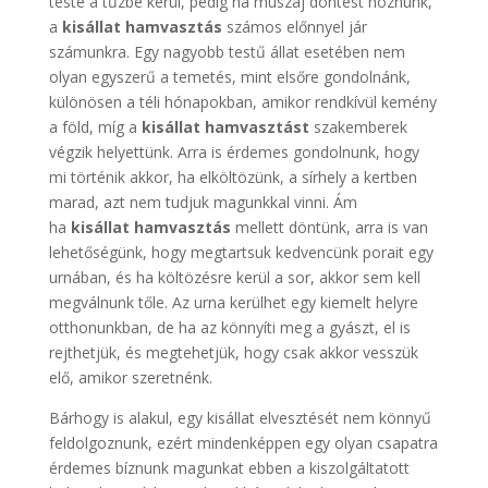
teste a tűzbe kerül, pedig ha muszáj döntést hoznunk,
a
kisállat hamvasztás
számos előnnyel jár
számunkra. Egy nagyobb testű állat esetében nem
olyan egyszerű a temetés, mint elsőre gondolnánk,
különösen a téli hónapokban, amikor rendkívül kemény
a föld, míg a
kisállat hamvasztást
szakemberek
végzik helyettünk. Arra is érdemes gondolnunk, hogy
mi történik akkor, ha elköltözünk, a sírhely a kertben
marad, azt nem tudjuk magunkkal vinni. Ám
ha
kisállat hamvasztás
mellett döntünk, arra is van
lehetőségünk, hogy megtartsuk kedvencünk porait egy
urnában, és ha költözésre kerül a sor, akkor sem kell
megválnunk tőle. Az urna kerülhet egy kiemelt helyre
otthonunkban, de ha az könnyíti meg a gyászt, el is
rejthetjük, és megtehetjük, hogy csak akkor vesszük
elő, amikor szeretnénk.
Bárhogy is alakul, egy kisállat elvesztését nem könnyű
feldolgoznunk, ezért mindenképpen egy olyan csapatra
érdemes bíznunk magunkat ebben a kiszolgáltatott