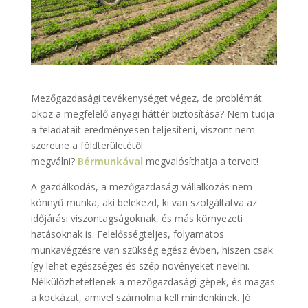
Mezőgazdasági tevékenységet végez, de problémát
okoz a megfelelő anyagi háttér biztosítása? Nem tudja
a feladatait eredményesen teljesíteni, viszont nem
szeretne a földterületétől
megválni?
Bérmunkával
megvalósíthatja a terveit!
A gazdálkodás, a mezőgazdasági vállalkozás nem
könnyű munka, aki belekezd, ki van szolgáltatva az
időjárási viszontagságoknak, és más környezeti
hatásoknak is. Felelősségteljes, folyamatos
munkavégzésre van szükség egész évben, hiszen csak
így lehet egészséges és szép növényeket nevelni.
Nélkülözhetetlenek a mezőgazdasági gépek, és magas
a kockázat, amivel számolnia kell mindenkinek. Jó