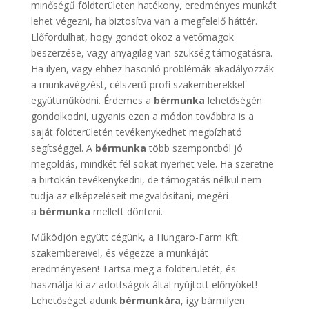
minőségű földterületen hatékony, eredményes munkát
lehet végezni, ha biztosítva van a megfelelő háttér.
Előfordulhat, hogy gondot okoz a vetőmagok
beszerzése, vagy anyagilag van szükség támogatásra.
Ha ilyen, vagy ehhez hasonló problémák akadályozzák
a munkavégzést, célszerű profi szakemberekkel
együttműködni. Érdemes a
bérmunka
lehetőségén
gondolkodni, ugyanis ezen a módon továbbra is a
saját földterületén tevékenykedhet megbízható
segítséggel. A
bérmunka
több szempontból jó
megoldás, mindkét fél sokat nyerhet vele. Ha szeretne
a birtokán tevékenykedni, de támogatás nélkül nem
tudja az elképzeléseit megvalósítani, megéri
a
bérmunka
mellett dönteni.
Működjön együtt cégünk, a Hungaro-Farm Kft.
szakembereivel, és végezze a munkáját
eredményesen! Tartsa meg a földterületét, és
használja ki az adottságok által nyújtott előnyöket!
Lehetőséget adunk
bérmunkára
, így bármilyen