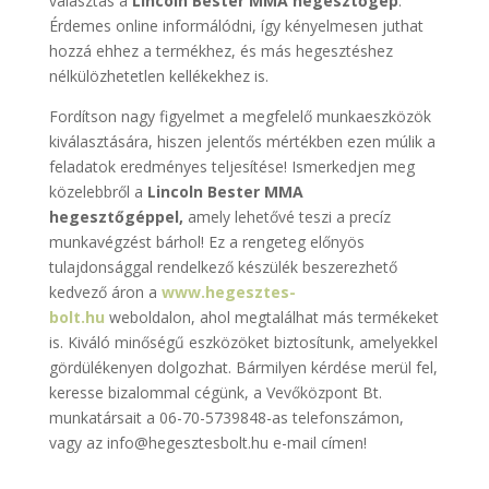
választás a
Lincoln Bester MMA hegesztőgép
.
Érdemes online informálódni, így kényelmesen juthat
hozzá ehhez a termékhez, és más hegesztéshez
nélkülözhetetlen kellékekhez is.
Fordítson nagy figyelmet a megfelelő munkaeszközök
kiválasztására, hiszen jelentős mértékben ezen múlik a
feladatok eredményes teljesítése! Ismerkedjen meg
közelebbről a
Lincoln Bester MMA
hegesztőgéppel,
amely lehetővé teszi a precíz
munkavégzést bárhol! Ez a rengeteg előnyös
tulajdonsággal rendelkező készülék beszerezhető
kedvező áron a
www.hegesztes-
bolt.hu
weboldalon, ahol megtalálhat más termékeket
is. Kiváló minőségű eszközöket biztosítunk, amelyekkel
gördülékenyen dolgozhat. Bármilyen kérdése merül fel,
keresse bizalommal cégünk, a Vevőközpont Bt.
munkatársait a 06-70-5739848-as telefonszámon,
vagy az info@hegesztesbolt.hu e-mail címen!