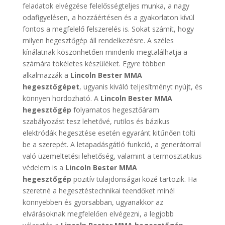
feladatok elvégzése felelősségteljes munka, a nagy
odafigyelésen, a hozzáértésen és a gyakorlaton kívül
fontos a megfelelő felszerelés is. Sokat számít, hogy
milyen hegesztőgép áll rendelkezésre. A széles
kínálatnak köszönhetően mindenki megtalálhatja a
számára tökéletes készüléket. Egyre többen
alkalmazzák a
Lincoln Bester MMA
hegesztőgépet
, ugyanis kiváló teljesítményt nyújt, és
könnyen hordozható. A
Lincoln Bester MMA
hegesztőgép
folyamatos hegesztőáram
szabályozást tesz lehetővé, rutilos és bázikus
elektródák hegesztése esetén egyaránt kitűnően tölti
be a szerepét. A letapadásgátló funkció, a generátorral
való üzemeltetési lehetőség, valamint a termosztatikus
védelem is a
Lincoln Bester MMA
hegesztőgép
pozitív tulajdonságai közé tartozik. Ha
szeretné a hegesztéstechnikai teendőket minél
könnyebben és gyorsabban, ugyanakkor az
elvárásoknak megfelelően elvégezni, a legjobb