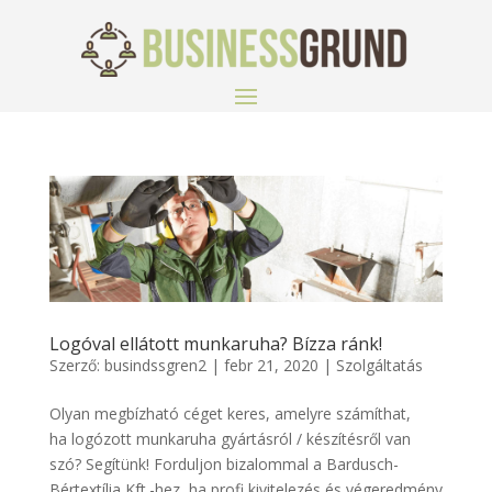
Logóval ellátott munkaruha? Bízza ránk!
Szerző:
busindssgren2
|
febr 21, 2020
|
Szolgáltatás
Olyan megbízható céget keres, amelyre számíthat,
ha logózott munkaruha gyártásról / készítésről van
szó? Segítünk! Forduljon bizalommal a Bardusch-
Bértextília Kft.-hez, ha profi kivitelezés és végeredmény