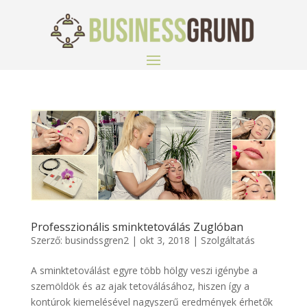
Professzionális sminktetoválás Zuglóban
Szerző:
busindssgren2
|
okt 3, 2018
|
Szolgáltatás
A sminktetoválást egyre több hölgy veszi igénybe a
szemöldök és az ajak tetoválásához, hiszen így a
kontúrok kiemelésével nagyszerű eredmények érhetők