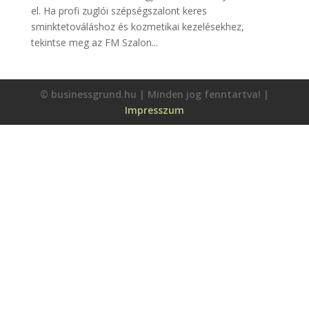
el. Ha profi zuglói szépségszalont keres
sminktetováláshoz és kozmetikai kezelésekhez,
tekintse meg az FM Szalon...
© businessgrund.hu | Minden jog fenntartva! |
Impresszum