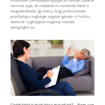
A különféle szenvedélybetegségek és mentális zavarok
nemcsak saját, de családunk és szeretteink életét is
megnehezíthetik, így fontos, hogy professzionális
pszichológus segítséget vegyünk igénybe. A Pszicho-
Menta Bt. segítségével megannyi mentális
betegséghez és...
Gondjainkkal magunkra maradunk? – Nem, van