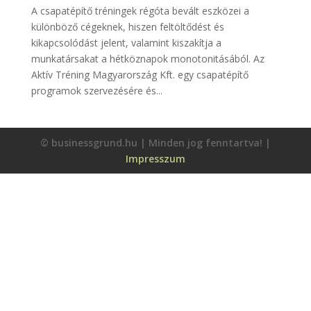
A csapatépítő tréningek régóta bevált eszközei a
különböző cégeknek, hiszen feltöltődést és
kikapcsolódást jelent, valamint kiszakítja a
munkatársakat a hétköznapok monotonitásából. Az
Aktív Tréning Magyarország Kft. egy csapatépítő
programok szervezésére és...
© businessgrund.hu | Minden jog fenntartva! |
Impresszum