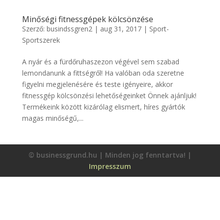
Minőségi fitnessgépek kölcsönzése
Szerző:
busindssgren2
|
aug 31, 2017
|
Sport-
Sportszerek
A nyár és a fürdőruhaszezon végével sem szabad
lemondanunk a fittségről! Ha valóban oda szeretne
figyelni megjelenésére és teste igényeire, akkor
fitnessgép kölcsönzési lehetőségeinket Önnek ajánljuk!
Termékeink között kizárólag elismert, híres gyártók
magas minőségű,...
© businessgrund.hu | Minden jog fenntartva! |
Impresszum