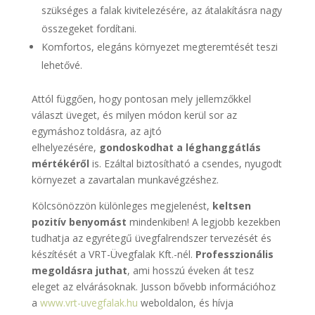
szükséges a falak kivitelezésére, az átalakításra nagy
összegeket fordítani.
Komfortos, elegáns környezet megteremtését teszi
lehetővé.
Attól függően, hogy pontosan mely jellemzőkkel
választ üveget, és milyen módon kerül sor az
egymáshoz toldásra, az ajtó
elhelyezésére,
gondoskodhat a léghanggátlás
mértékéről
is. Ezáltal biztosítható a csendes, nyugodt
környezet a zavartalan munkavégzéshez.
Kölcsönözzön különleges megjelenést,
keltsen
pozitív benyomást
mindenkiben! A legjobb kezekben
tudhatja az egyrétegű üvegfalrendszer tervezését és
készítését a VRT-Üvegfalak Kft.-nél.
Professzionális
megoldásra juthat
, ami hosszú éveken át tesz
eleget az elvárásoknak. Jusson bővebb információhoz
a
www.vrt-uvegfalak.hu
weboldalon, és hívja