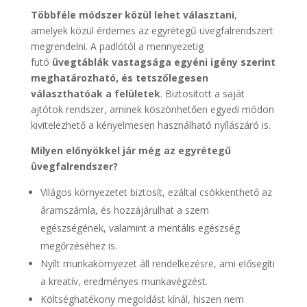
Többféle módszer közül lehet választani
,
amelyek közül érdemes az egyrétegű üvegfalrendszert
megrendelni. A padlótól a mennyezetig
futó
üvegtáblák vastagsága egyéni igény szerint
meghatározható, és tetszőlegesen
választhatóak a felületek
. Biztosított a saját
ajtótok rendszer, aminek köszönhetően egyedi módon
kivitelezhető a kényelmesen használható nyílászáró is.
Milyen előnyökkel jár még az egyrétegű
üvegfalrendszer?
Világos környezetet biztosít, ezáltal csökkenthető az
áramszámla, és hozzájárulhat a szem
egészségének, valamint a mentális egészség
megőrzéséhez is.
Nyílt munkakörnyezet áll rendelkezésre, ami elősegíti
a kreatív, eredményes munkavégzést.
Költséghatékony megoldást kínál, hiszen nem