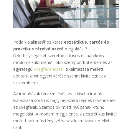
Iroda kialakításához keres
esztétikus, tartós és
praktikus térelválasztó
megoldást?
Üzlethelyiségeket szeretne stílusos és hatékony
módon elkülöníteni? Több szempontból érdemes az
egyrétegű
üvegfalrendszer
alkalmazása mellett
dönteni, amit egyéni kérése szerint kiviteleznek a
szakemberek.
Az irodaházak tervezésénél, és a kisebb irodák
kialakítása során is nagy népszerűségnek örvendenek
az üvegfalak. Számos ok miatt nyújtanak kitűnő
megoldást. A modern megjelenés, az esztétikus kivitel
mellett sok más tényező is az alkalmazásuk mellett
szól.