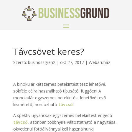
Távcsövet keres?
Szerző:
busindssgren2
|
okt 27, 2017
|
Webáruház
A binokulár kétszemes betekintést tesz lehetővé,
sokféle célra használható típusától függően! A
monokulár egyszemes betekintést lehetővé tevő
kisméretű, hordozható
távcső
!
A spektív ugyancsak egyszemes betekintést engedő
távcső
, azonban többnyire változtatható a nagyítása,
okvetlenül fotóállvánnyal kell használnunk!