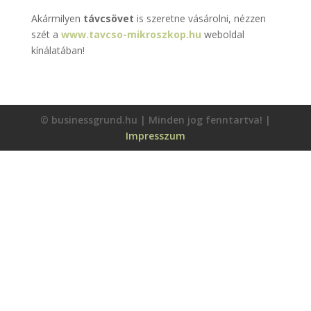
Akármilyen
távcsövet
is szeretne vásárolni, nézzen
szét a
www.tavcso-mikroszkop.hu
weboldal
kínálatában!
© businessgrund.hu | Minden jog fenntartva! |
Impresszum