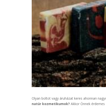
Olyan boltot vagy áruházat keres ahonnan nag
natúr kozmetikumok?
Akkor Önnek érdemes e