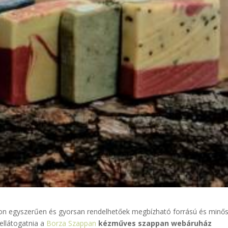
yon egyszerűen és gyorsan rendelhetőek megbízható forrású és minő
llátogatnia a
Borza Szappan
kézműves szappan webáruház