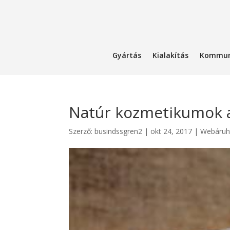
Gyártás
Kialakítás
Kommun
Natúr kozmetikumok a
Szerző:
busindssgren2
|
okt 24, 2017
|
Webáruh