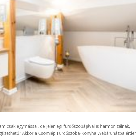
em csak egymással, de jelenlegi fürdőszobájával is harmonizálnak,
is megfizethető? Akkor a Csomiép Fürdőszoba-Konyha Webáruházba érd