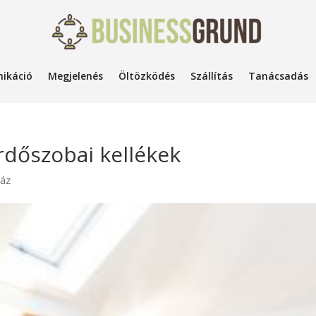
ikáció
Megjelenés
Öltözködés
Szállítás
Tanácsadás
rdőszobai kellékek
áz