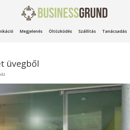
ikáció
Megjelenés
Öltözködés
Szállítás
Tanácsadás
t üvegből
ház