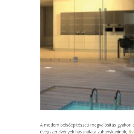
A modern belsőépítészeti megvalósítás gyakori
üvegszerelvények használata zuhanykabinok,
üv