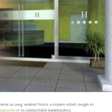
 eleme az üveg, amiknél fontos a modern edzett üvegek és
egkorlátok
és üzletportálok kialakításához.