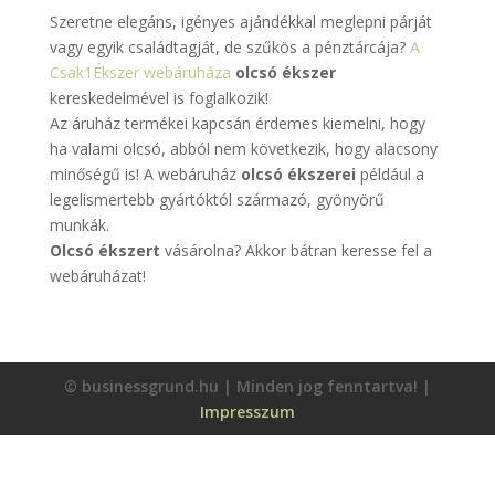
Szeretne elegáns, igényes ajándékkal meglepni párját
vagy egyik családtagját, de szűkös a pénztárcája?
A
Csak1Ékszer webáruháza
olcsó ékszer
kereskedelmével is foglalkozik!
Az áruház termékei kapcsán érdemes kiemelni, hogy
ha valami olcsó, abból nem következik, hogy alacsony
minőségű is! A webáruház
olcsó ékszerei
például a
legelismertebb gyártóktól származó, gyönyörű
munkák.
Olcsó ékszert
vásárolna? Akkor bátran keresse fel a
webáruházat!
© businessgrund.hu | Minden jog fenntartva! |
Impresszum