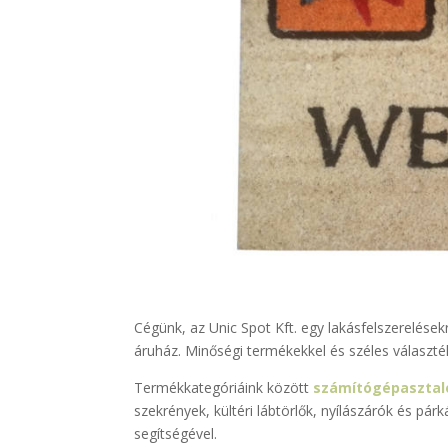
Cégünk, az Unic Spot Kft. egy lakásfelszerelések
áruház. Minőségi termékekkel és széles választék
Termékkategóriáink között
számítógépasztal
szekrények, kültéri lábtörlők, nyílászárók és pá
segítségével.