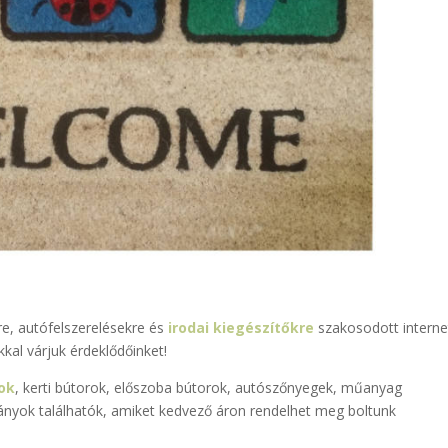
re, autófelszerelésekre és
irodai kiegészítőkre
szakosodott interne
kal várjuk érdeklődőinket!
ok
, kerti bútorok, előszoba bútorok, autószőnyegek, műanyag
rkányok találhatók, amiket kedvező áron rendelhet meg boltunk