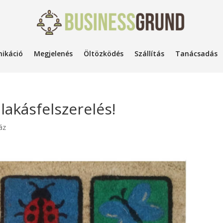
ikáció
Megjelenés
Öltözködés
Szállítás
Tanácsadás
lakásfelszerelés!
áz