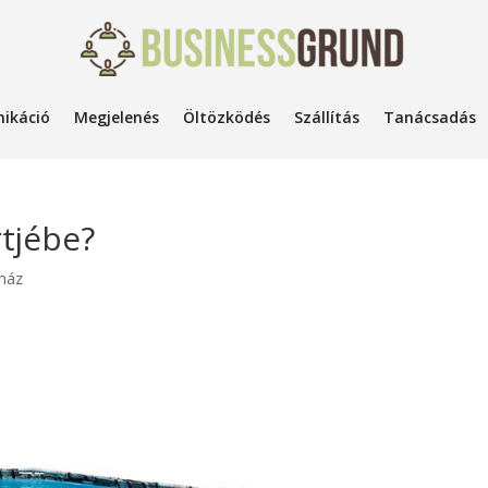
ikáció
Megjelenés
Öltözködés
Szállítás
Tanácsadás
tjébe?
ház