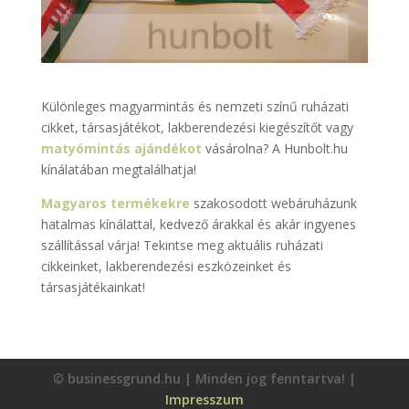
Különleges magyarmintás és nemzeti színű ruházati
cikket, társasjátékot, lakberendezési kiegészítőt vagy
matyómintás ajándékot
vásárolna? A Hunbolt.hu
kínálatában megtalálhatja!
Magyaros termékekre
szakosodott webáruházunk
hatalmas kínálattal, kedvező árakkal és akár ingyenes
szállítással várja! Tekintse meg aktuális ruházati
cikkeinket, lakberendezési eszközeinket és
társasjátékainkat!
© businessgrund.hu | Minden jog fenntartva! |
Impresszum