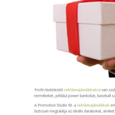
Profin kivitelezett
reklámajándékokra
van szük
termékeket, például power bankokat, baseball sa
A Promotion Studio Bt. a
reklámajándékok
em
biztosan megtalálja az ideális darabokat, amike