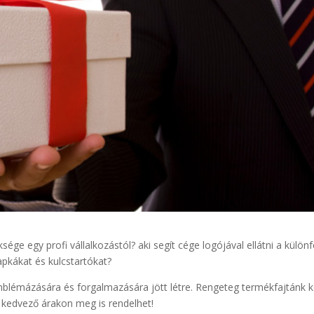
sége egy profi vállalkozástól? aki segít cége logójával ellátni a különf
pkákat és kulcstartókat?
blémázására és forgalmazására jött létre. Rengeteg termékfajtánk k
t kedvező árakon meg is rendelhet!