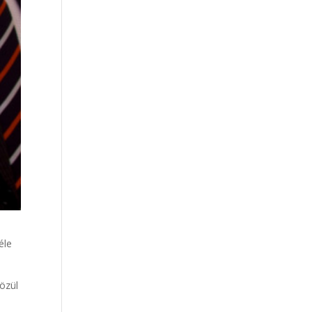
éle
özül