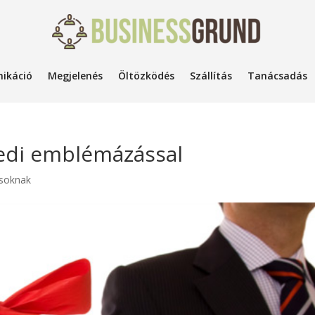
ikáció
Megjelenés
Öltözködés
Szállítás
Tanácsadás
edi emblémázással
ásoknak