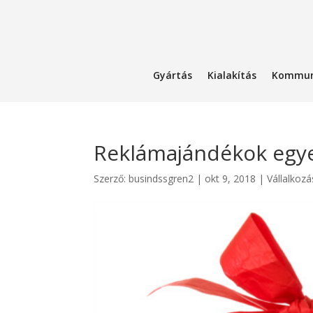
Gyártás
Kialakítás
Kommun
Reklámajándékok egy
Szerző:
busindssgren2
|
okt 9, 2018
|
Vállalkoz