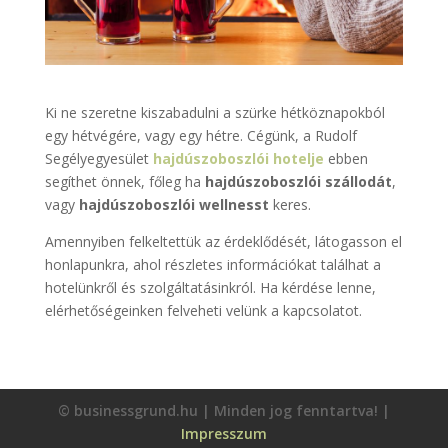
Ki ne szeretne kiszabadulni a szürke hétköznapokból
egy hétvégére, vagy egy hétre. Cégünk, a Rudolf
Segélyegyesület
hajdúszoboszlói hotelje
ebben
segíthet önnek, főleg ha
hajdúszoboszlói szállodát
,
vagy
hajdúszoboszlói wellnesst
keres.
Amennyiben felkeltettük az érdeklődését, látogasson el
honlapunkra, ahol részletes információkat találhat a
hotelünkről és szolgáltatásinkról. Ha kérdése lenne,
elérhetőségeinken felveheti velünk a kapcsolatot.
© businessgrund.hu | Minden jog fenntartva! |
Impresszum