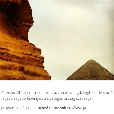
ló szezonális ajánlatainkat, és utazzon el az egyik legősibb civilizáció
magával ragadó látványát, a sivatagos ország szépségeit.
g programok várják, ha
utazási irodánkat
választja.