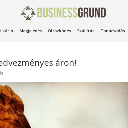
ikáció
Megjelenés
Öltözködés
Szállítás
Tanácsadás
kedvezményes áron!
ás