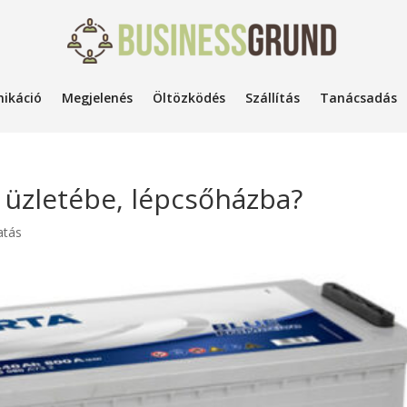
ikáció
Megjelenés
Öltözködés
Szállítás
Tanácsadás
e üzletébe, lépcsőházba?
atás