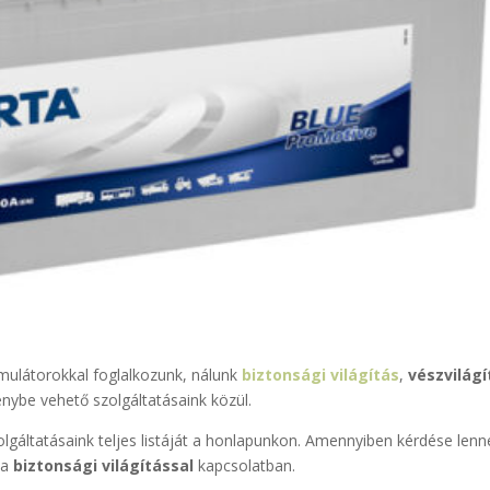
mulátorokkal foglalkozunk, nálunk
biztonsági világítás
,
vészvilágí
énybe vehető szolgáltatásaink közül.
olgáltatásaink teljes listáját a honlapunkon. Amennyiben kérdése lenn
 a
biztonsági világítással
kapcsolatban.