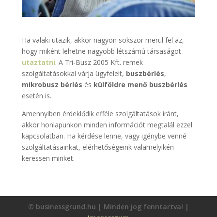
Ha valaki utazik, akkor nagyon sokszor merül fel az,
hogy miként lehetne nagyobb létszámú társaságot
utaztatni
. A Tri-Busz 2005 Kft. remek
szolgáltatásokkal várja ügyfeleit,
buszbérlés
,
mikrobusz bérlés
és
külföldre menő buszbérlés
esetén is.
Amennyiben érdeklődik efféle szolgáltatások iránt,
akkor honlapunkon minden információt megtalál ezzel
kapcsolatban. Ha kérdése lenne, vagy igénybe venné
szolgáltatásainkat, elérhetőségeink valamelyikén
keressen minket.
© businessgrund.hu | Minden jog fenntartva! |