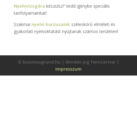
Nyelvvizsgára
készülsz? Vedd igénybe speciális
tanfolyamainkat!
Szakmai
nyelvi kurzusaink
széleskörű elméleti és
gyakorlati nyelvoktatást nyújtanak számos területen!
© businessgrund.hu | Minden jog fenntartva! |
Impresszum