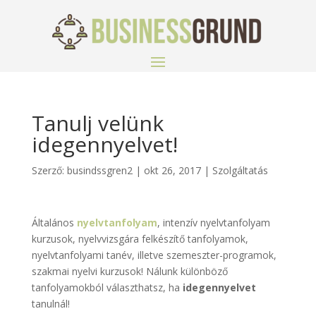
Tanulj velünk
idegennyelvet!
Szerző:
busindssgren2
|
okt 26, 2017
|
Szolgáltatás
Általános
nyelvtanfolyam
, intenzív nyelvtanfolyam
kurzusok, nyelvvizsgára felkészítő tanfolyamok,
nyelvtanfolyami tanév, illetve szemeszter-programok,
szakmai nyelvi kurzusok! Nálunk különböző
tanfolyamokból választhatsz, ha
idegennyelvet
tanulnál!