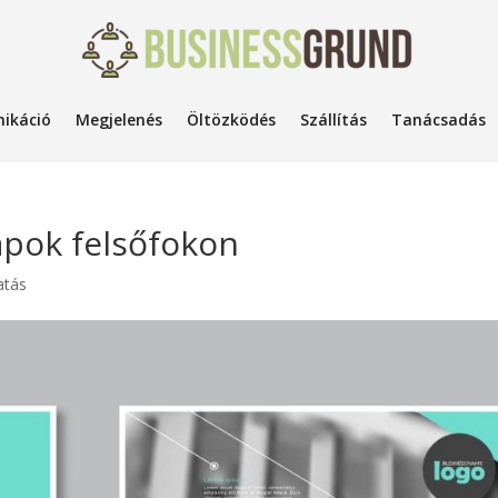
ikáció
Megjelenés
Öltözködés
Szállítás
Tanácsadás
apok felsőfokon
atás