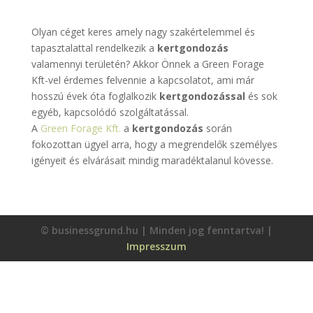
Olyan céget keres amely nagy szakértelemmel és
tapasztalattal rendelkezik a
kertgondozás
valamennyi területén? Akkor Önnek a Green Forage
Kft-vel érdemes felvennie a kapcsolatot, ami már
hosszú évek óta foglalkozik
kertgondozással
és sok
egyéb, kapcsolódó szolgáltatással.
A
Green Forage Kft.
a
kertgondozás
során
fokozottan ügyel arra, hogy a megrendelők személyes
igényeit és elvárásait mindig maradéktalanul kövesse.
© businessgrund.hu | Minden jog fenntartva! |
Impresszum