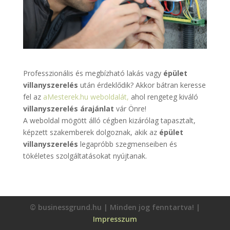
Professzionális és megbízható lakás vagy
épület
villanyszerelés
után érdeklődik? Akkor bátran keresse
fel az
aMesterek.hu weboldalát,
ahol rengeteg kiváló
villanyszerelés árajánlat
vár Önre!
A weboldal mögött álló cégben kizárólag tapasztalt,
képzett szakemberek dolgoznak, akik az
épület
villanyszerelés
legapróbb szegmenseiben és
tökéletes szolgáltatásokat nyújtanak.
© businessgrund.hu | Minden jog fenntartva! |
Impresszum