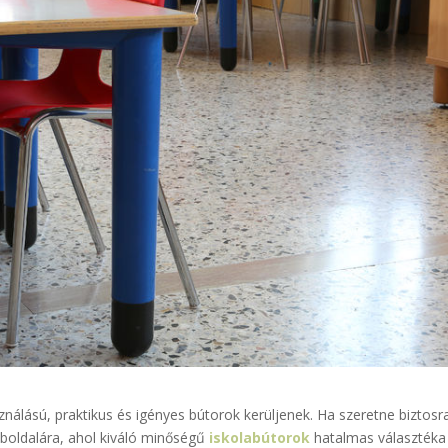
ználású, praktikus és igényes bútorok kerüljenek. Ha szeretne biztosr
boldalára, ahol kiváló minőségű
iskolabútorok
hatalmas választéka