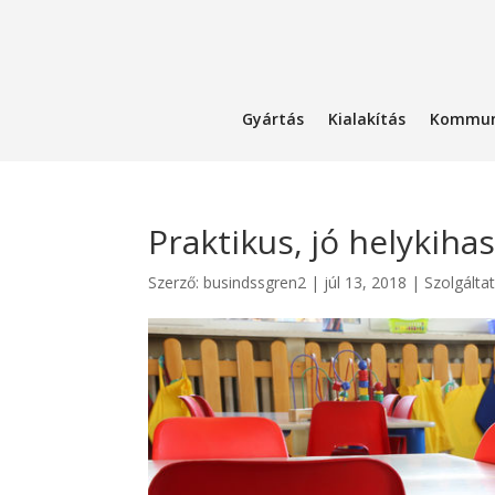
Gyártás
Kialakítás
Kommun
Praktikus, jó helykiha
Szerző:
busindssgren2
|
júl 13, 2018
|
Szolgálta