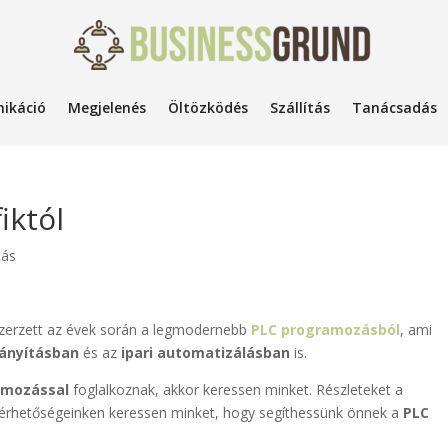
ikáció
Megjelenés
Öltözködés
Szállítás
Tanácsadás
iktól
tás
szerzett az évek során a legmodernebb
PLC programozásból
, ami
rányításban
és az
ipari automatizálásban
is.
amozással
foglalkoznak, akkor keressen minket. Részleteket a
elérhetőségeinken keressen minket, hogy segíthessünk önnek a
PLC