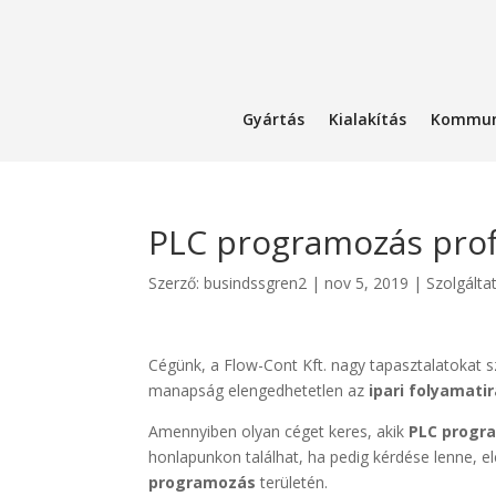
Gyártás
Kialakítás
Kommun
PLC programozás prof
Szerző:
busindssgren2
|
nov 5, 2019
|
Szolgálta
Cégünk, a Flow-Cont Kft. nagy tapasztalatokat 
manapság elengedhetetlen az
ipari folyamati
Amennyiben olyan céget keres, akik
PLC progr
honlapunkon találhat, ha pedig kérdése lenne, 
programozás
területén.