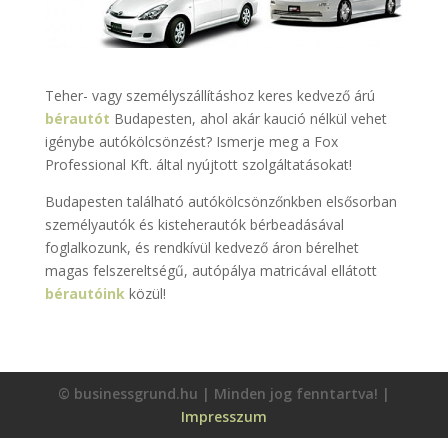
Teher- vagy személyszállításhoz keres kedvező árú
bérautót
Budapesten, ahol akár kaució nélkül vehet
igénybe autókölcsönzést? Ismerje meg a Fox
Professional Kft. által nyújtott szolgáltatásokat!
Budapesten található autókölcsönzőnkben elsősorban
személyautók és kisteherautók bérbeadásával
foglalkozunk, és rendkívül kedvező áron bérelhet
magas felszereltségű, autópálya matricával ellátott
bérautóink
közül!
© businessgrund.hu | Minden jog fenntartva! |
Impresszum