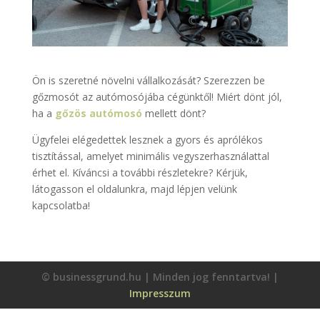
Ön is szeretné növelni vállalkozását? Szerezzen be
gőzmosót az autómosójába cégünktől! Miért dönt jól,
ha a
gőzös autómosó
mellett dönt?
Ügyfelei elégedettek lesznek a gyors és aprólékos
tisztítással, amelyet minimális vegyszerhasználattal
érhet el. Kíváncsi a további részletekre? Kérjük,
látogasson el oldalunkra, majd lépjen velünk
kapcsolatba!
© businessgrund.hu | Minden jog fenntartva! |
Impresszum