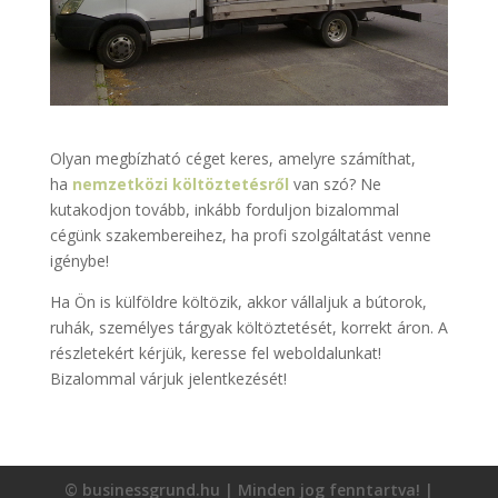
Olyan megbízható céget keres, amelyre számíthat,
ha
nemzetközi költöztetésről
van szó? Ne
kutakodjon tovább, inkább forduljon bizalommal
cégünk szakembereihez, ha profi szolgáltatást venne
igénybe!
Ha Ön is külföldre költözik, akkor vállaljuk a bútorok,
ruhák, személyes tárgyak költöztetését, korrekt áron. A
részletekért kérjük, keresse fel weboldalunkat!
Bizalommal várjuk jelentkezését!
© businessgrund.hu | Minden jog fenntartva! |