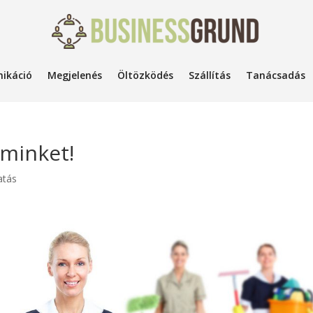
ikáció
Megjelenés
Öltözködés
Szállítás
Tanácsadás
 minket!
atás