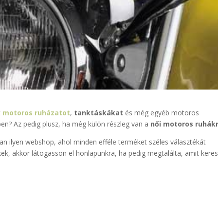
t
motoros ruházatot
,
tanktáskákat
és még egyéb motoros
ben? Az pedig plusz, ha még külön részleg van a
női motoros ruhák
an ilyen webshop, ahol minden efféle terméket széles választékát
kek, akkor látogasson el honlapunkra, ha pedig megtalálta, amit keres