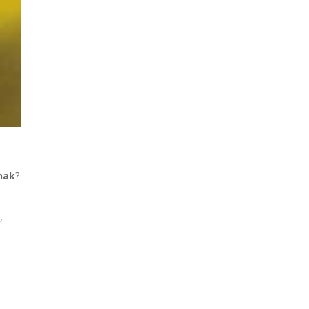
nak
?
,