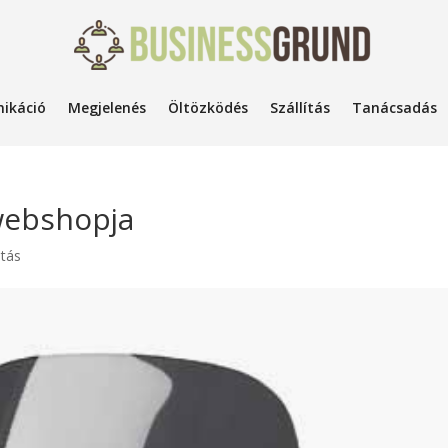
ikáció
Megjelenés
Öltözködés
Szállítás
Tanácsadás
webshopja
atás