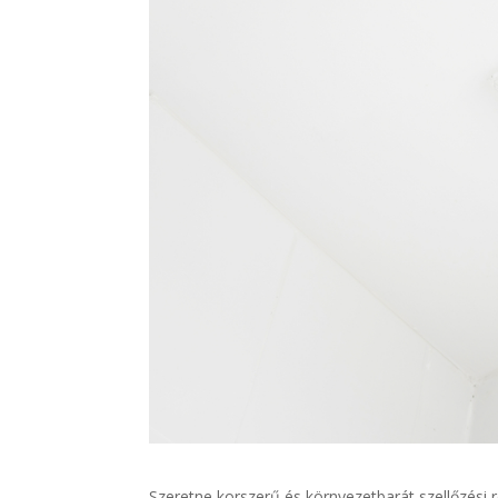
Szeretne korszerű és környezetbarát szellőzési