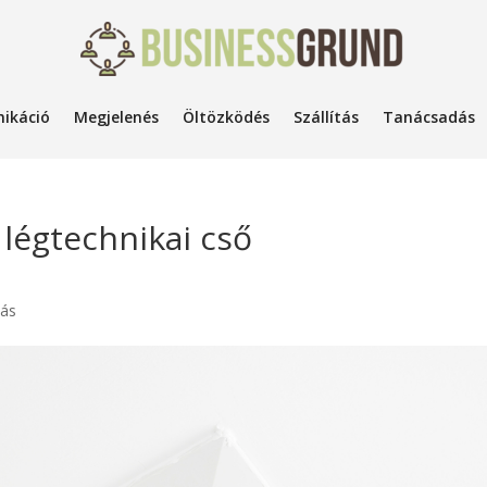
ikáció
Megjelenés
Öltözködés
Szállítás
Tanácsadás
légtechnikai cső
tás