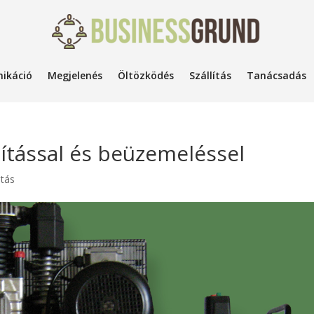
ikáció
Megjelenés
Öltözködés
Szállítás
Tanácsadás
ítással és beüzemeléssel
atás