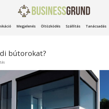
ikáció
Megjelenés
Öltözködés
Szállítás
Tanácsadás
edi bútorokat?
atás