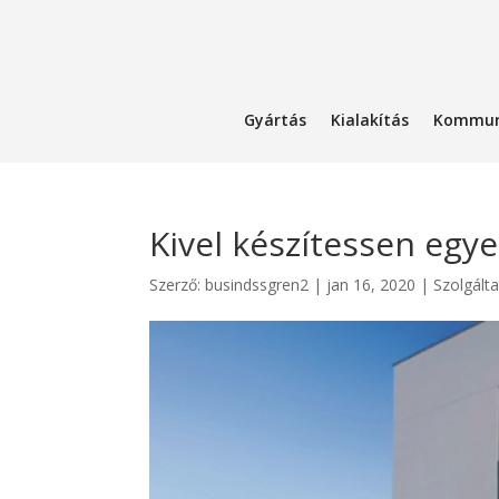
Gyártás
Kialakítás
Kommun
Kivel készítessen egy
Szerző:
busindssgren2
|
jan 16, 2020
|
Szolgált