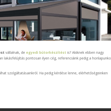
ést
vállalnak, de
egyedi bútorkészítést
is? Akiknek ebben nagy
 lakásfelújítás pontosan ilyen cég, referenciáink pedig a honlapunk
lhat szolgáltatásainkról. Ha pedig kérdése lenne, elérhetőségeinken