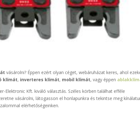
mát
vásárolni? Éppen ezért olyan céget, webáruházat keres, ahol ezek
ó klímát
,
inverteres klímát
,
mobil klímát
, vagy éppen
ablakklím
-Elektronic Kft. kiváló választás. Széles körben találhat efféle
zeretne vásárolni, látogasson el honlapunkra és tekintse meg kínálatu
izalommal elérhetőségeinken.