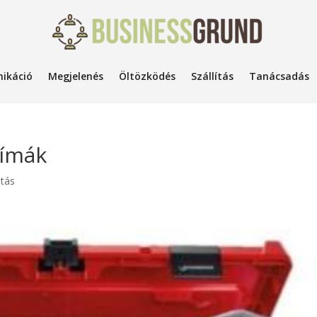
ikáció
Megjelenés
Öltözködés
Szállítás
Tanácsadás
límák
atás