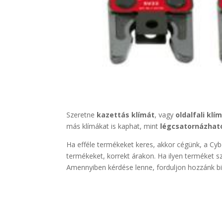
Szeretne
kazettás klímát
, vagy
oldalfali klí
más klímákat is kaphat, mint
légcsatornázhat
Ha efféle termékeket keres, akkor cégünk, a Cyber
termékeket, korrekt árakon. Ha ilyen terméket s
Amennyiben kérdése lenne, forduljon hozzánk b