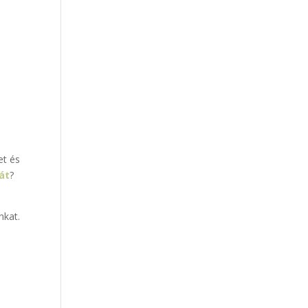
et és
át
?
nkat.