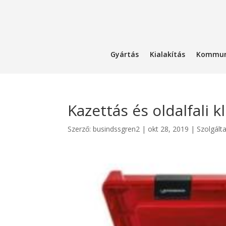
Gyártás
Kialakítás
Kommun
Kazettás és oldalfali k
Szerző:
busindssgren2
|
okt 28, 2019
|
Szolgált