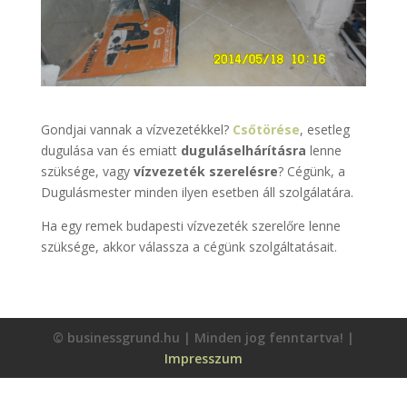
Gondjai vannak a vízvezetékkel?
Csőtörése
, esetleg
dugulása van és emiatt
duguláselhárításra
lenne
szüksége, vagy
vízvezeték szerelésre
? Cégünk, a
Dugulásmester minden ilyen esetben áll szolgálatára.
Ha egy remek budapesti vízvezeték szerelőre lenne
szüksége, akkor válassza a cégünk szolgáltatásait.
© businessgrund.hu | Minden jog fenntartva! |
Impresszum