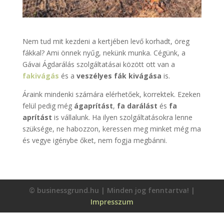
Nem tud mit kezdeni a kertjében levő korhadt, öreg
fákkal? Ami önnek nyűg, nekünk munka. Cégünk, a
Gávai Ágdarálás szolgáltatásai között ott van a
fakivágás
és a
veszélyes fák kivágása
is.
Áraink mindenki számára elérhetőek, korrektek. Ezeken
felül pedig még
ágaprítást
,
fa darálást
és
fa
aprítást
is vállalunk. Ha ilyen szolgáltatásokra lenne
szüksége, ne habozzon, keressen meg minket még ma
és vegye igénybe őket, nem fogja megbánni.
© businessgrund.hu | Minden jog fenntartva! |
Impresszum