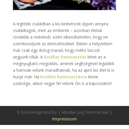
A legtöbb családban a kis kedvencek éppen annyira
családtagok, mint az emberek – azonban életük
rövidebb a miénknél, ezért elkerülhetetlen, hogy ne
szembesüljünk az elvesztésükkel. Ebben a helyzetben
már csak egy dolog marad, hogy méltó búcsút
vegyünk tőlük. A
kisállat hamvasztás
lehet az a
megnyugtató megoldás, aminek segítségével legalább
a hamvak velünk maradhatnak, ha az apró kis élet ki is
hunyt már. Ha
kisállat hamvasztásra
lenne
szüksége, akkor vegye fel velünk Ön is a kapcsolatot!
© businessgrund.hu | Minden jog fenntartva! |
Impresszum