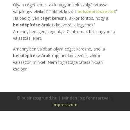
Olyan céget keres, akik nagyon sok szolgáltatással
várják ügyfeleiket? Többek között
belsőépítészettel
?
Ha pedig ilyen céget keresne, akkor fontos, hogy a
belsőépítész árak
is kedvezőek legyenek?
Amennyiben igen, cégünk, a Centromax Kft. nagyon jó
választás lehet.
Amennyiben valóban olyan céget keresne, ahol a
belsőépítész árak
roppant kedvezőek, akkor
válasszon minket. Nem fog szolgáltatásainkban
csalódni.
© businessgrund.hu | Minden jog fenntartva! |
Impresszum