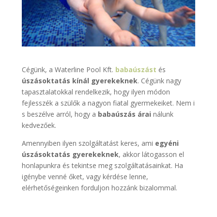
Cégünk, a Waterline Pool Kft.
babaúszást
és
úszásoktatás kínál gyerekeknek
. Cégünk nagy
tapasztalatokkal rendelkezik, hogy ilyen módon
fejlesszék a szülők a nagyon fiatal gyermekeiket. Nem i
s beszélve arról, hogy a
babaúszás árai
nálunk
kedvezőek.
Amennyiben ilyen szolgáltatást keres, ami
egyéni
úszásoktatás gyerekeknek
, akkor látogasson el
honlapunkra és tekintse meg szolgáltatásainkat. Ha
igénybe venné őket, vagy kérdése lenne,
elérhetőségeinken forduljon hozzánk bizalommal.