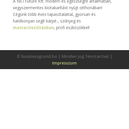
A NETFuture Kft. modern és egészségre ártalmatlan,
vegyszermentes biotakarítást nyújt otthonában!
Cégünk több éves tapasztalattal, gyorsan és
hatékonyan segít kárpit-, szőnyeg és
matractisztításban
, profi eszközökkel!
© businessgrund.hu | Minden jog fenntartva! |
Impresszum