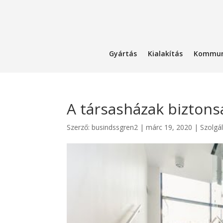
Gyártás
Kialakítás
Kommun
A társasházak biztons
Szerző:
busindssgren2
|
márc 19, 2020
|
Szolgá