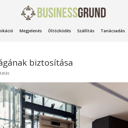
ikáció
Megjelenés
Öltözködés
Szállítás
Tanácsadás
ágának biztosítása
ltatás