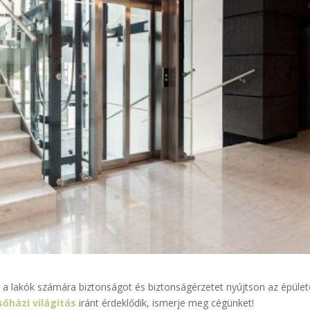
a lakók számára biztonságot és biztonságérzetet nyújtson az épület
sőházi világítás
iránt érdeklődik, ismerje meg cégünket!