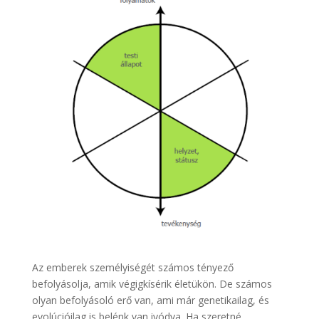
Az emberek személyiségét számos tényező
befolyásolja, amik végigkísérik életükön. De számos
olyan befolyásoló erő van, ami már genetikailag, és
evolúcióilag is belénk van ivódva. Ha szeretné