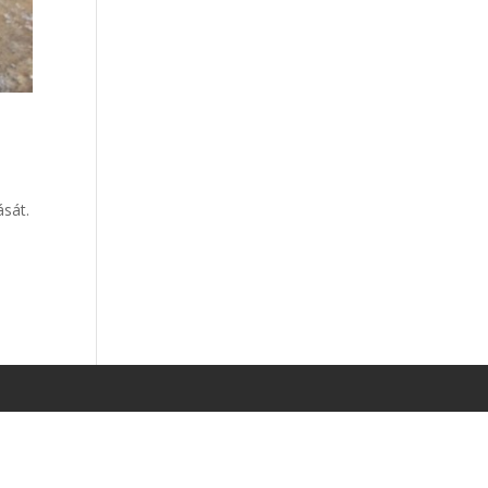
ását.