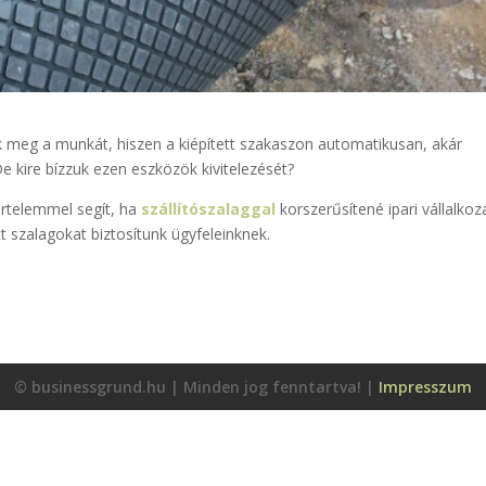
 meg a munkát, hiszen a kiépített szakaszon automatikusan, akár
De kire bízzuk ezen eszközök kivitelezését?
értelemmel segít, ha
szállítószalaggal
korszerűsítené ipari vállalkoz
tt szalagokat biztosítunk ügyfeleinknek.
© businessgrund.hu | Minden jog fenntartva! |
Impresszum