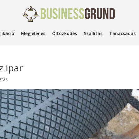
ikáció
Megjelenés
Öltözködés
Szállítás
Tanácsadás
z ipar
atás